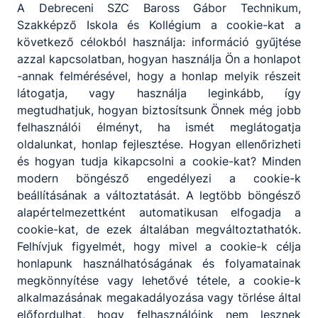
A Debreceni SZC Baross Gábor Technikum,
Szakképző Iskola és Kollégium a cookie-kat a
Hegesztő
következő célokból használja: információ gyűjtése
KKK
PTT
azzal kapcsolatban, hogyan használja Ön a honlapot
-annak felmérésével, hogy a honlap melyik részeit
Ipari gépész
látogatja, vagy használja leginkább, így
KKK
PTT
megtudhatjuk, hogyan biztosítsunk Önnek még jobb
felhasználói élményt, ha ismét meglátogatja
oldalunkat, honlap fejlesztése. Hogyan ellenőrizheti
Specializált gép- és járműgyártás
és hogyan tudja kikapcsolni a cookie-kat? Minden
modern böngésző engedélyezi a cookie-k
beállításának a változtatását. A legtöbb böngésző
Karosszérialakatos
alapértelmezettként automatikusan elfogadja a
KKK
PTT
cookie-kat, de ezek általában megváltoztathatók.
Felhívjuk figyelmét, hogy mivel a cookie-k célja
honlapunk használhatóságának és folyamatainak
Kreatív
megkönnyítése vagy lehetővé tétele, a cookie-k
alkalmazásának megakadályozása vagy törlése által
előfordulhat, hogy felhasználóink nem lesznek