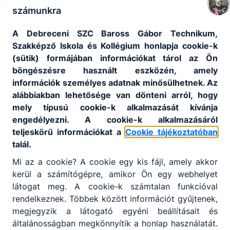
kidolgozásához.
számunkra
A Debreceni SZC Baross Gábor Technikum,
Szakképző Iskola és Kollégium honlapja cookie-k
Gépészet
(sütik) formájában információkat tárol az Ön
böngészésre használt eszközén, amely
információk személyes adatnak minősülhetnek. Az
CNC-programozó
alábbiakban lehetősége van dönteni arról, hogy
KKK
PTT
mely típusú cookie-k alkalmazását kívánja
engedélyezni. A cookie-k alkalmazásáról
Épület- és szerkezetlakatos
teljeskörű információkat a
Cookie tájékoztatóban
talál.
KKK
PTT
Mi az a cookie? A cookie egy kis fájl, amely akkor
Gépész technikus
kerül a számítógépre, amikor Ön egy webhelyet
látogat meg. A cookie-k számtalan funkcióval
KKK
PTT
rendelkeznek. Többek között információt gyűjtenek,
Gépi és CNC forgácsoló
megjegyzik a látogató egyéni beállításait és
általánosságban megkönnyítik a honlap használatát.
KKK
PTT