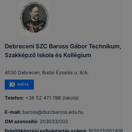
Debreceni SZC Baross Gábor Technikum,
Szakképző Iskola és Kollégium
4030 Debrecen, Budai Ézsaiás u. 8/A.
KRÉTA
Telefon:
+36 52 471 798 (iskola)
E-mail:
baross@dszcbaross.edu.hu
OM azonosító:
203033/002
Felnőttképzési nyilvántartás száma:
B/2021/002418