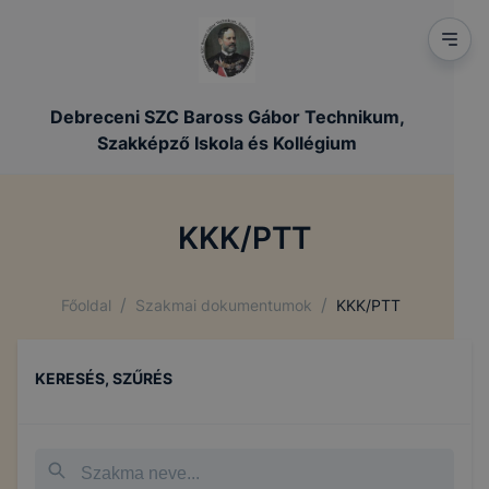
Debreceni SZC Baross Gábor Technikum,
Szakképző Iskola és Kollégium
KKK/PTT
/
/
Főoldal
Szakmai dokumentumok
KKK/PTT
KERESÉS, SZŰRÉS