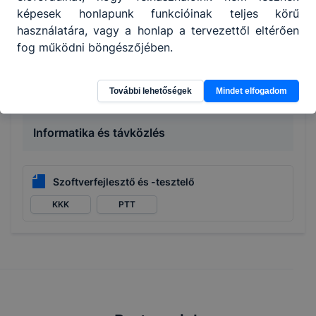
Nyomdaipari technikus
képesek honlapunk funkcióinak teljes körű
használatára, vagy a honlap a tervezettől eltérően
KKK
PTT
fog működni böngészőjében.
Nyomdász
KKK
PTT
További lehetőségek
Mindet elfogadom
Informatika és távközlés
Szoftverfejlesztő és -tesztelő
KKK
PTT