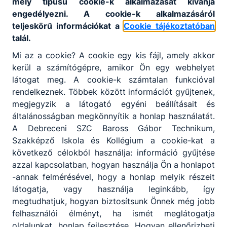
mely típusú cookie-k alkalmazását kívánja
szabadságharc bukása után Váradon bujkált, de
engedélyezni. A cookie-k alkalmazásáról
elfogták, halálos ítéletet hoztak ellene.
teljeskörű információkat a
Cookie tájékoztatóban
A koszorúzás után a város a szecessziós és barokk
talál.
stílusban épült palotáit, házait csodáltuk meg.
Mi az a cookie? A cookie egy kis fájl, amely akkor
kerül a számítógépre, amikor Ön egy webhelyet
látogat meg. A cookie-k számtalan funkcióval
GALÉRIA
rendelkeznek. Többek között információt gyűjtenek,
Partiumi kirándulás 2026
megjegyzik a látogató egyéni beállításait és
általánosságban megkönnyítik a honlap használatát.
A Debreceni SZC Baross Gábor Technikum,
Szakképző Iskola és Kollégium a cookie-kat a
következő célokból használja: információ gyűjtése
azzal kapcsolatban, hogyan használja Ön a honlapot
-annak felmérésével, hogy a honlap melyik részeit
látogatja, vagy használja leginkább, így
megtudhatjuk, hogyan biztosítsunk Önnek még jobb
felhasználói élményt, ha ismét meglátogatja
oldalunkat, honlap fejlesztése. Hogyan ellenőrizheti