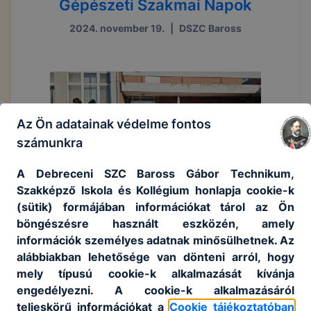
Gépészeti Szakmai Napok
2024. november 19.
|
DSZC Baross
Az Ön adatainak védelme fontos
számunkra
A Debreceni SZC Baross Gábor Technikum,
Szakképző Iskola és Kollégium honlapja cookie-k
(sütik) formájában információkat tárol az Ön
böngészésre használt eszközén, amely
információk személyes adatnak minősülhetnek. Az
alábbiakban lehetősége van dönteni arról, hogy
mely típusú cookie-k alkalmazását kívánja
engedélyezni. A cookie-k alkalmazásáról
teljeskörű információkat a
Cookie tájékoztatóban