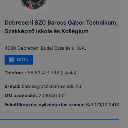
Debreceni SZC Baross Gábor Technikum,
Szakképző Iskola és Kollégium
4030 Debrecen, Budai Ézsaiás u. 8/A.
KRÉTA
Telefon:
+36 52 471 798 (iskola)
E-mail:
baross@dszcbaross.edu.hu
OM azonosító:
203033/002
Felnőttképzési nyilvántartás száma:
B/2021/002418