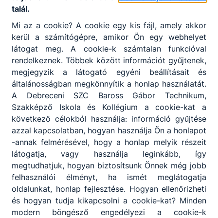
talál.
Mi az a cookie? A cookie egy kis fájl, amely akkor
kerül a számítógépre, amikor Ön egy webhelyet
látogat meg. A cookie-k számtalan funkcióval
rendelkeznek. Többek között információt gyűjtenek,
megjegyzik a látogató egyéni beállításait és
általánosságban megkönnyítik a honlap használatát.
A Debreceni SZC Baross Gábor Technikum,
Megosztás
Szakképző Iskola és Kollégium a cookie-kat a
következő célokból használja: információ gyűjtése
azzal kapcsolatban, hogyan használja Ön a honlapot
-annak felmérésével, hogy a honlap melyik részeit
látogatja, vagy használja leginkább, így
megtudhatjuk, hogyan biztosítsunk Önnek még jobb
felhasználói élményt, ha ismét meglátogatja
Partnereink
oldalunkat, honlap fejlesztése. Hogyan ellenőrizheti
és hogyan tudja kikapcsolni a cookie-kat? Minden
modern böngésző engedélyezi a cookie-k