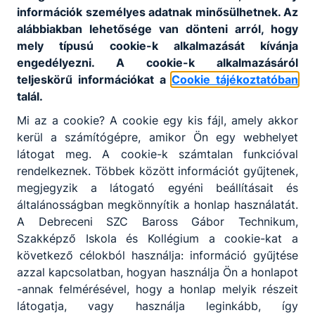
információk személyes adatnak minősülhetnek. Az
alábbiakban lehetősége van dönteni arról, hogy
mely típusú cookie-k alkalmazását kívánja
engedélyezni. A cookie-k alkalmazásáról
teljeskörű információkat a
Cookie tájékoztatóban
talál.
Mi az a cookie? A cookie egy kis fájl, amely akkor
kerül a számítógépre, amikor Ön egy webhelyet
látogat meg. A cookie-k számtalan funkcióval
rendelkeznek. Többek között információt gyűjtenek,
megjegyzik a látogató egyéni beállításait és
általánosságban megkönnyítik a honlap használatát.
A Debreceni SZC Baross Gábor Technikum,
Szakképző Iskola és Kollégium a cookie-kat a
következő célokból használja: információ gyűjtése
azzal kapcsolatban, hogyan használja Ön a honlapot
-annak felmérésével, hogy a honlap melyik részeit
látogatja, vagy használja leginkább, így
Megosztás