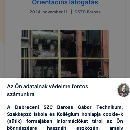
Orientációs látogatás
2024. november 11.
|
DSZC Baross
Az Ön adatainak védelme fontos
számunkra
A Debreceni SZC Baross Gábor Technikum,
Szakképző Iskola és Kollégium honlapja cookie-k
(sütik) formájában információkat tárol az Ön
böngészésre használt eszközén, amely