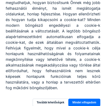
megtudhatjuk, hogyan biztosítsunk Önnek még jobb
felhasználói élményt, ha ismét meglátogatja
oldalunkat, honlap fejlesztése. Hogyan ellenőrizheti
és hogyan tudja kikapcsolni a cookie-kat? Minden
modern böngésző engedélyezi a cookie-k
beállításának a változtatását. A legtöbb böngésző
alapértelmezettként automatikusan elfogadja a
Partnereink
cookie-kat, de ezek általában megváltoztathatók.
Felhívjuk figyelmét, hogy mivel a cookie-k célja
honlapunk használhatóságának és folyamatainak
megkönnyítése vagy lehetővé tétele, a cookie-k
alkalmazásának megakadályozása vagy törlése által
előfordulhat, hogy felhasználóink nem lesznek
képesek honlapunk funkcióinak teljes körű
használatára, vagy a honlap a tervezettől eltérően
fog működni böngészőjében.
További lehetőségek
Mindet elfogadom