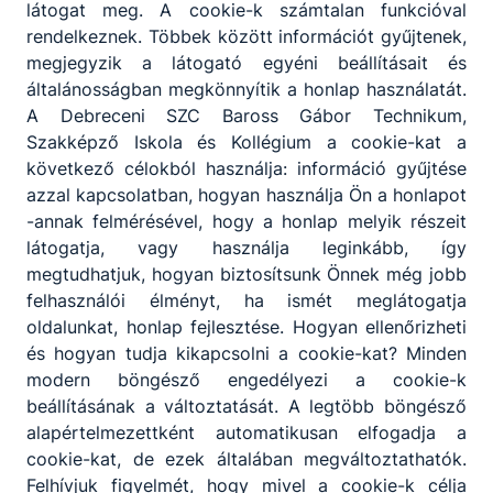
látogat meg. A cookie-k számtalan funkcióval
rendelkeznek. Többek között információt gyűjtenek,
megjegyzik a látogató egyéni beállításait és
általánosságban megkönnyítik a honlap használatát.
A Debreceni SZC Baross Gábor Technikum,
Szakképző Iskola és Kollégium a cookie-kat a
következő célokból használja: információ gyűjtése
azzal kapcsolatban, hogyan használja Ön a honlapot
-annak felmérésével, hogy a honlap melyik részeit
látogatja, vagy használja leginkább, így
megtudhatjuk, hogyan biztosítsunk Önnek még jobb
felhasználói élményt, ha ismét meglátogatja
oldalunkat, honlap fejlesztése. Hogyan ellenőrizheti
és hogyan tudja kikapcsolni a cookie-kat? Minden
modern böngésző engedélyezi a cookie-k
beállításának a változtatását. A legtöbb böngésző
alapértelmezettként automatikusan elfogadja a
cookie-kat, de ezek általában megváltoztathatók.
Felhívjuk figyelmét, hogy mivel a cookie-k célja