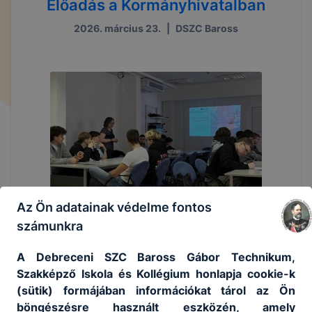
Előadás a Kormányhivatalban
2026. március 23.
|
DSZC Baross
Az Ön adatainak védelme fontos
számunkra
A Debreceni SZC Baross Gábor Technikum,
Szakképző Iskola és Kollégium honlapja cookie-k
(sütik) formájában információkat tárol az Ön
böngészésre használt eszközén, amely