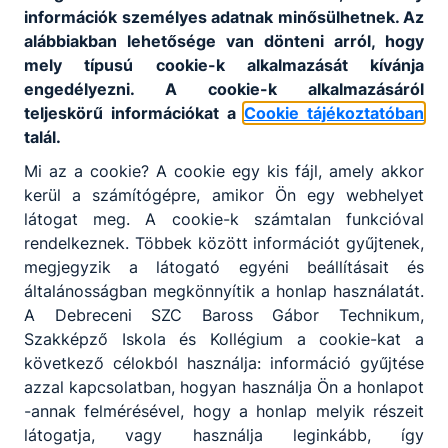
információk személyes adatnak minősülhetnek. Az
alábbiakban lehetősége van dönteni arról, hogy
mely típusú cookie-k alkalmazását kívánja
engedélyezni. A cookie-k alkalmazásáról
teljeskörű információkat a
Cookie tájékoztatóban
talál.
Mi az a cookie? A cookie egy kis fájl, amely akkor
kerül a számítógépre, amikor Ön egy webhelyet
látogat meg. A cookie-k számtalan funkcióval
rendelkeznek. Többek között információt gyűjtenek,
megjegyzik a látogató egyéni beállításait és
általánosságban megkönnyítik a honlap használatát.
A Debreceni SZC Baross Gábor Technikum,
Szakképző Iskola és Kollégium a cookie-kat a
következő célokból használja: információ gyűjtése
azzal kapcsolatban, hogyan használja Ön a honlapot
-annak felmérésével, hogy a honlap melyik részeit
látogatja, vagy használja leginkább, így
Megosztás