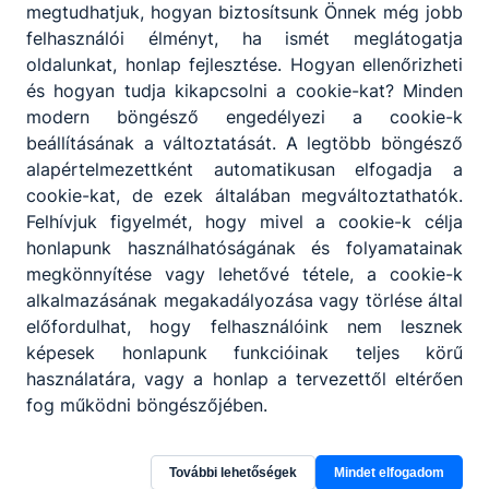
megtudhatjuk, hogyan biztosítsunk Önnek még jobb
felhasználói élményt, ha ismét meglátogatja
oldalunkat, honlap fejlesztése. Hogyan ellenőrizheti
és hogyan tudja kikapcsolni a cookie-kat? Minden
modern böngésző engedélyezi a cookie-k
beállításának a változtatását. A legtöbb böngésző
alapértelmezettként automatikusan elfogadja a
Partnereink
cookie-kat, de ezek általában megváltoztathatók.
Felhívjuk figyelmét, hogy mivel a cookie-k célja
honlapunk használhatóságának és folyamatainak
megkönnyítése vagy lehetővé tétele, a cookie-k
alkalmazásának megakadályozása vagy törlése által
előfordulhat, hogy felhasználóink nem lesznek
képesek honlapunk funkcióinak teljes körű
használatára, vagy a honlap a tervezettől eltérően
fog működni böngészőjében.
További lehetőségek
Mindet elfogadom