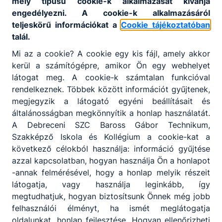
mely típusú cookie-k alkalmazását kívánja
engedélyezni. A cookie-k alkalmazásáról
teljeskörű információkat a
Cookie tájékoztatóban
talál.
Mi az a cookie? A cookie egy kis fájl, amely akkor
kerül a számítógépre, amikor Ön egy webhelyet
látogat meg. A cookie-k számtalan funkcióval
rendelkeznek. Többek között információt gyűjtenek,
megjegyzik a látogató egyéni beállításait és
általánosságban megkönnyítik a honlap használatát.
A Debreceni SZC Baross Gábor Technikum,
Szakképző Iskola és Kollégium a cookie-kat a
következő célokból használja: információ gyűjtése
azzal kapcsolatban, hogyan használja Ön a honlapot
-annak felmérésével, hogy a honlap melyik részeit
látogatja, vagy használja leginkább, így
megtudhatjuk, hogyan biztosítsunk Önnek még jobb
felhasználói élményt, ha ismét meglátogatja
oldalunkat, honlap fejlesztése. Hogyan ellenőrizheti