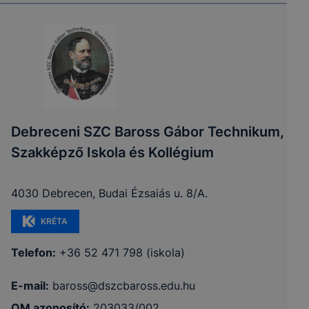
Debreceni SZC Baross Gábor Technikum,
Szakképző Iskola és Kollégium
4030 Debrecen, Budai Ézsaiás u. 8/A.
KRÉTA
Telefon:
+36 52 471 798 (iskola)
E-mail:
baross@dszcbaross.edu.hu
OM azonosító:
203033/002