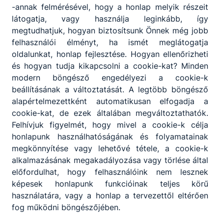
-annak felmérésével, hogy a honlap melyik részeit
látogatja, vagy használja leginkább, így
megtudhatjuk, hogyan biztosítsunk Önnek még jobb
felhasználói élményt, ha ismét meglátogatja
oldalunkat, honlap fejlesztése. Hogyan ellenőrizheti
és hogyan tudja kikapcsolni a cookie-kat? Minden
modern böngésző engedélyezi a cookie-k
beállításának a változtatását. A legtöbb böngésző
alapértelmezettként automatikusan elfogadja a
cookie-kat, de ezek általában megváltoztathatók.
Felhívjuk figyelmét, hogy mivel a cookie-k célja
honlapunk használhatóságának és folyamatainak
megkönnyítése vagy lehetővé tétele, a cookie-k
alkalmazásának megakadályozása vagy törlése által
előfordulhat, hogy felhasználóink nem lesznek
képesek honlapunk funkcióinak teljes körű
használatára, vagy a honlap a tervezettől eltérően
fog működni böngészőjében.