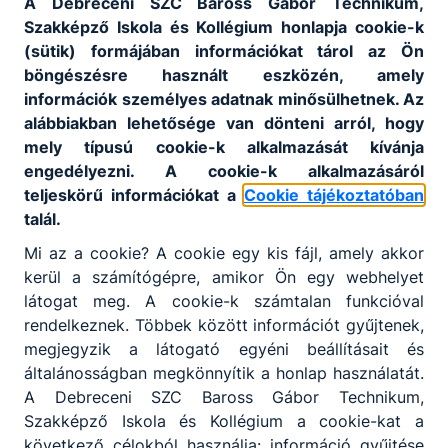
A Debreceni SZC Baross Gábor Technikum,
Szakképző Iskola és Kollégium honlapja cookie-k
(sütik) formájában információkat tárol az Ön
böngészésre használt eszközén, amely
információk személyes adatnak minősülhetnek. Az
alábbiakban lehetősége van dönteni arról, hogy
mely típusú cookie-k alkalmazását kívánja
engedélyezni. A cookie-k alkalmazásáról
teljeskörű információkat a
Cookie tájékoztatóban
talál.
Mi az a cookie? A cookie egy kis fájl, amely akkor
kerül a számítógépre, amikor Ön egy webhelyet
látogat meg. A cookie-k számtalan funkcióval
rendelkeznek. Többek között információt gyűjtenek,
megjegyzik a látogató egyéni beállításait és
általánosságban megkönnyítik a honlap használatát.
A Debreceni SZC Baross Gábor Technikum,
Szakképző Iskola és Kollégium a cookie-kat a
következő célokból használja: információ gyűjtése